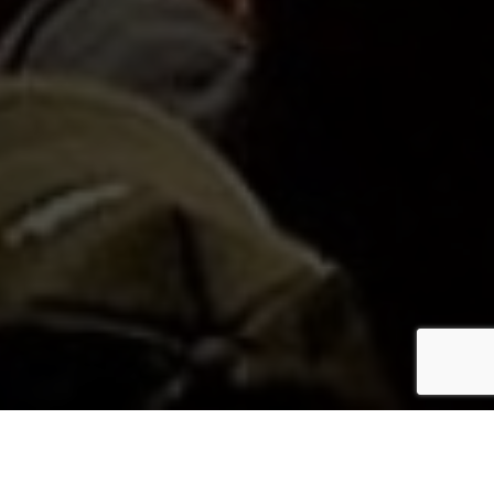
SMÛK is een energieke 5-koppige band uit Friesland die elk feestje tot een